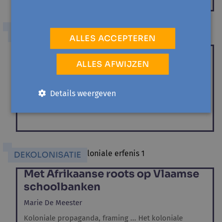
DEKOLONISATIE
ALLES ACCEPTEREN
Kunst voorbij het witte kader
ALLES AFWIJZEN
Marie De Meester
Hoe wint cultuur aan kleur, zowel voor als achter de
Details weergeven
schermen? Het koloniale verleden is geen
afgesloten...
DEKOLONISATIE
Met Afrikaanse roots op Vlaamse
schoolbanken
Marie De Meester
Koloniale propaganda, framing ... Het koloniale