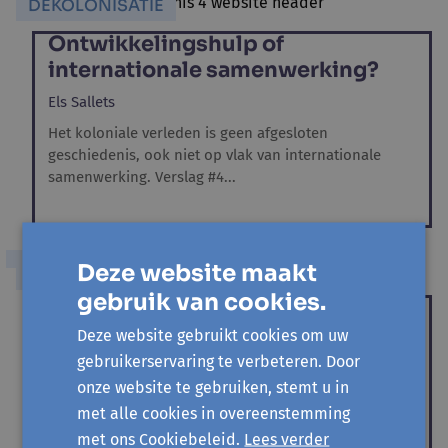
DEKOLONISATIE
Ontwikkelingshulp of
internationale samenwerking?
Els Sallets
Het koloniale verleden is geen afgesloten
geschiedenis, ook niet op vlak van internationale
samenwerking. Verslag #4...
Deze website maakt
DEKOLONISATIE
gebruik van cookies.
Opgroeien tussen twee culturen
Deze website gebruikt cookies om uw
Els Sallets,
Marie De Meester
gebruikerservaring te verbeteren. Door
Het koloniale verleden is geen afgesloten
onze website te gebruiken, stemt u in
geschiedenis, ook niet op vlak van opvoeding en
met alle cookies in overeenstemming
opgroeien vandaag. Hoe komt...
met ons Cookiebeleid.
Lees verder