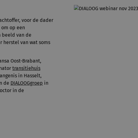
achtoffer, voor de dader
e om op een
n beeld van de
r herstel van wat soms
ansa Oost-Brabant,
inator
transitiehuis
vangenis in Hasselt,
en de
DIALOOGgroep
in
doctor in de