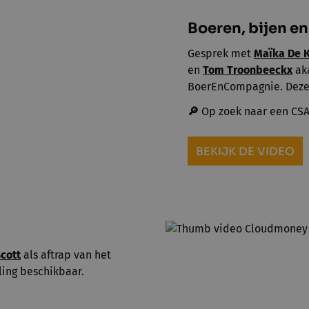
Boeren, bijen e
Gesprek met
Maïka De 
en
Tom Troonbeeckx
aka
BoerEnCompagnie. Deze 
🔎
Op zoek naar een CSA
BEKIJK DE VIDEO
Scott
als aftrap van het
aling beschikbaar.