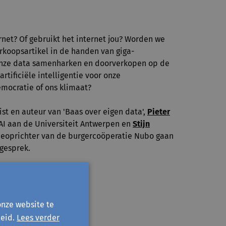
rnet? Of gebruikt het internet jou? Worden we
rkoopsartikel in de handen van giga-
onze data samenharken en doorverkopen op de
rtificiële intelligentie voor onze
mocratie of ons klimaat?
list en auteur van 'Baas over eigen data',
Pieter
AI aan de Universiteit Antwerpen en
Stijn
oprichter van de burgercoöperatie Nubo gaan
gesprek.
onze website te
eid.
Lees verder