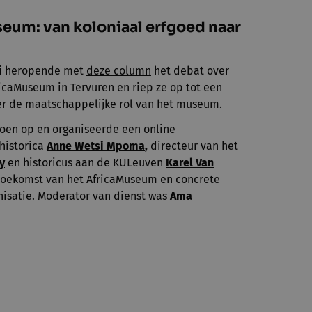
eum: van koloniaal erfgoed naar
yi heropende met
deze column
het debat over
icaMuseum in Tervuren en riep ze op tot een
 de maatschappelijke rol van het museum.
en op en organiseerde een online
historica
Anne Wetsi Mpoma
,
directeur van het
y
en historicus aan de KULeuven
Karel Van
toekomst van het AfricaMuseum en concrete
nisatie. Moderator van dienst was
Ama