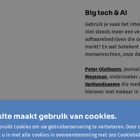
Big tech & AI
Gebruik je vaak het inte
niet steeds meer een ve
softwarebedrijven die 
markt? En wat betekent a
mensenrechten, onze de
Peter Olsthoorn
, journa
Meysman
, onderzoeker 
Vanhandsaeme
die mede
hierover met mekaar in 
BEKIJK DE VIDEO
ite maakt gebruik van cookies.
ruikt cookies om uw gebruikerservaring te verbeteren. Door 
t u in met alle cookies in overeenstemming met ons Cookiebel