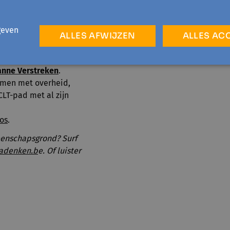
or een onbetaalbare
geven
ALLES AFWIJZEN
ALLES AC
t al sinds de jaren '80
j ons voet aan wal.
nne Verstreken
.
samen met overheid,
LT-pad met al zijn
os
.
eenschapsgrond? Surf
nadenken.b
e. Of luister