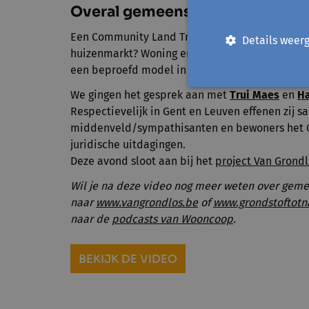
Overal gemeenschapsgrond
Een Community Land Trust als tegengewicht vo
Details weer
huizenmarkt? Woning en grond loskoppelen blijk
een beproefd model in de VS en krijgt nu ook bi
We gingen het gesprek aan met
Trui Maes
en
Ha
Respectievelijk in Gent en Leuven effenen zij 
middenveld/sympathisanten en bewoners het C
juridische uitdagingen.
Deze avond sloot aan bij het
project Van Grondl
Wil je na deze video nog meer weten over gem
naar
www.vangrondlos.be
of
www.grondstoftot
naar de
podcasts van Wooncoop
.
BEKIJK DE VIDEO