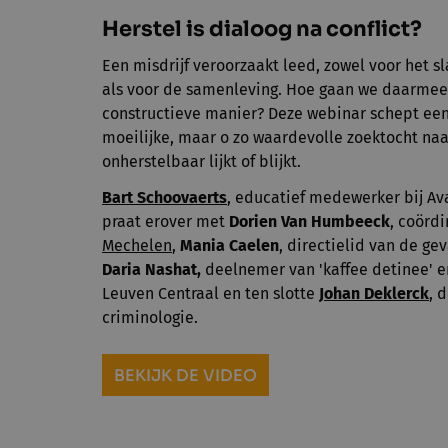
Herstel is dialoog na conflict?
Een misdrijf veroorzaakt leed, zowel voor het sl
als voor de samenleving. Hoe gaan we daarme
constructieve manier? Deze webinar schept ee
moeilijke, maar o zo waardevolle zoektocht naa
onherstelbaar lijkt of blijkt.
Bart Schoovaerts
, educatief medewerker bij
Av
praat erover met
Dorien Van Humbeeck
, coörd
Mechelen
,
Mania Caelen
, directielid van de ge
Daria Nashat,
deelnemer van
'kaffee detinee' 
Leuven Centraal en ten slotte
Johan Deklerck
, 
criminologie.
BEKIJK DE VIDEO