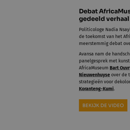
Debat AfricaMus
gedeeld verhaal
Politicologe Nadia Nsa
de toekomst van het Afr
meerstemmig debat over
Avansa nam de handscho
panelgesprek met kunst
AfricaMuseum
Bart Ouvr
Nieuwenhuyse
over de 
strategieën voor dekolo
Koranteng-Kumi
.
BEKIJK DE VIDEO