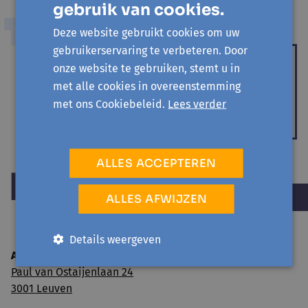
gebruik van cookies.
Deze website gebruikt cookies om uw
OPINIE
gebruikerservaring te verbeteren. Door
WIES, WIES, hoera?!
onze website te gebruiken, stemt u in
Hanne Verstreken,
Trui Maes
met alle cookies in overeenstemming
met ons Cookiebeleid.
Lees verder
Een cadeau voor de vastgoedsector in 95 gemeenten
ALLES ACCEPTEREN
ALLES AFWIJZEN
Details weergeven
Avansa Oost-Brabant vzw
Paul van Ostaijenlaan 24
3001 Leuven