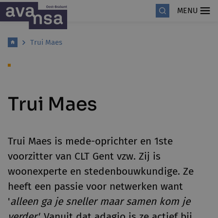
MENU
Trui Maes
Trui Maes
Trui Maes is
mede-oprichter en 1ste
voorzitter van CLT Gent vzw. Zij is
woonexperte en stedenbouwkundige. Ze
heeft een passie voor netwerken want
'
alleen ga je sneller maar samen kom je
verder'.
Vanuit dat adagio is ze actief bij