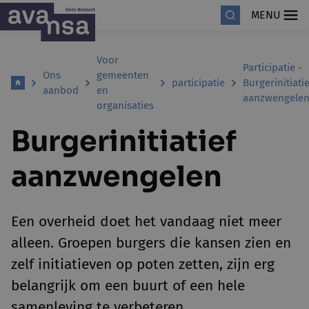
MENU
Voor
Participatie -
Ons
gemeenten
participatie
Burgerinitiatie
aanbod
en
aanzwengele
organisaties
Burgerinitiatief
aanzwengelen
Een overheid doet het vandaag niet meer
alleen. Groepen burgers die kansen zien en
zelf initiatieven op poten zetten, zijn erg
belangrijk om een buurt of een hele
samenleving te verbeteren.