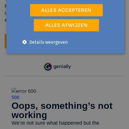
hun wijk?
Deze publicatie
zoomt in op vernieuwende
ALLES ACCEPTEREN
initiatieven, doordrongen van het geloof in de kracht van
de lokale gemeenschap.
ALLES AFWIJZEN
LEES HOE UTRECHT BURGERS
Details weergeven
EIGENAARSCHAP GEEFT