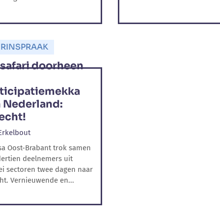
RINSPRAAK
safari doorheen
ticipatiemekka
 Nederland:
echt!
Erkelbout
a Oost-Brabant trok samen
ertien deelnemers uit
lei sectoren twee dagen naar
ht. Vernieuwende en...