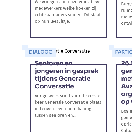
We vroegen aan onze educatieve
Burge
medewerkers welke boeken zij
ruimt
echte aanraders vinden. Dit staat
nieuw
op hun leeslijstje.
ontwi
DIALOOG
PARTIC
Senioren en
26 
jongeren in gesprek
gem
tijdens Generatie
met
Conversatie
Av
org
Vorige week vond voor de eerste
op 
keer Generatie Conversatie plaats
in Leuven: een open dialoog
Begin
tussen senioren en...
gemee
opric
Cultu