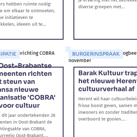
je ervaring met het betrekk
rs hebben ruimte nodig:
diverse groepen met...
e om elkaar te ontmoeten,
e initiatieven te
kkelen, ideeën uit te...
IPATIE
BURGERINSPRAAK
Oost-Brabantse
Barak Kultuur tra
eenten richten
het nieuwe Heren
 steun van
cultuurverhaal af
ansa nieuwe
anisatie 'COBRA'
Herent wil haar cultuurbele
voor cultuur
frisse boost geven, samen 
inwoners en zonder traditie
 dit jaar ondertekenden 26
overboord te gooien....
nten in Oost-Brabant de
htingsakte van COBRA,
urregio Oost-Brabant....