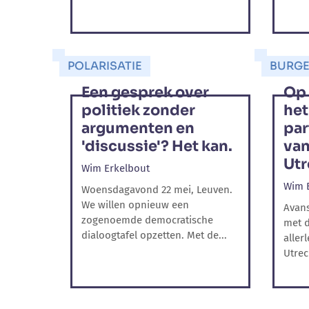
POLARISATIE
BURGE
Een gesprek over
Op 
politiek zonder
het
argumenten en
par
'discussie'? Het kan.
van
Utr
Wim Erkelbout
Wim 
Woensdagavond 22 mei, Leuven.
We willen opnieuw een
Avans
zogenoemde democratische
met d
dialoogtafel opzetten. Met de...
aller
Utrec