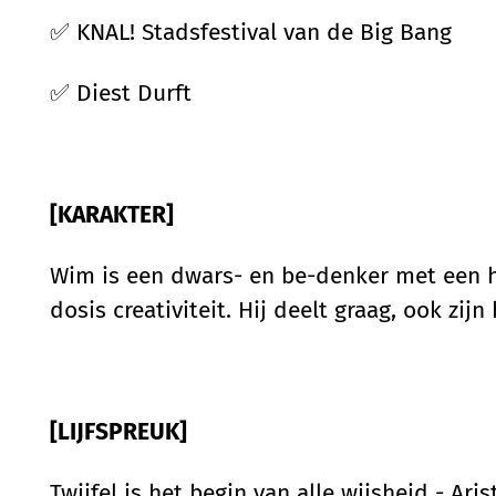
✅
KNAL!
Stadsfestival van de Big Bang
✅
Diest Durft
[KARAKTER]
Wim is een dwars- en be-denker met een h
dosis creativiteit. Hij deelt graag, ook zijn
[LIJFSPREUK]
Twijfel is het begin van alle wijsheid - Aris