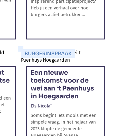
en van
inspirerend participatieproject?
Heb jij een verhaal over hoe
burgers actief betrokken...
BURGERINSPRAAK
pt
Een nieuwe
tse
toekomst voor de
wei aan ‘t Paenhuys
in Hoegaarden
id een
met
Els Nicolaï
s
Soms begint iets moois met een
simpele vraag. In het najaar van
2023 klopte de gemeente
Hoegaarden bij Avansa...