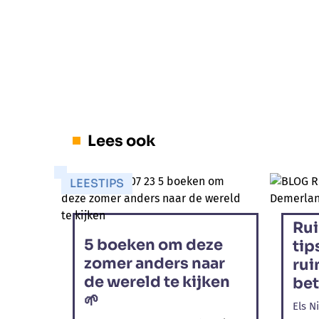
Lees ook
LEESTIPS
Rui
5 boeken om deze
tip
zomer anders naar
rui
de wereld te kijken
bet
🌱
Els N