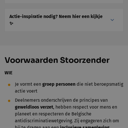
Actie-inspiratie nodig? Neem hier een kijkje
✨
Vo
orwaarden Stoorzender
WIE
Je vormt een
groep personen
die niet beroepsmatig
actie voert
Deelnemers onderschrijven de principes van
geweldloos verzet
, hebben respect voor mens en
planeet en respecteren de Belgische
antidiscriminatiewetgeving. Zij engageren zich om
bij te dragen aan een
inclusieve samenleving
,