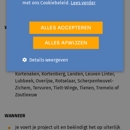
met ons Cookiebeleid.
Lees verder
scherp
ALLES ACCEPTEREN
WAAR
De actie is gericht op (inwoners van) Oost-Brabant:
ALLES AFWIJZEN
Aarschot, Begijnendijk, Bekkevoort, Bertem,
Bierbeek, Boortmeerbeek, Boutersem, Diest,
Details weergeven
Geetbets, Glabbeek, Haacht, Herent, Hoegaarden,
Hoeilaart, Holsbeek, Huldenberg, Keerbergen,
Kortenaken, Kortenberg, Landen, Leuven Linter,
Lubbeek, Overijse, Rotselaar, Scherpenheuvel-
Zichem, Tervuren, Tielt-Winge, Tienen, Tremelo of
Zoutleeuw
WANNEER
Je voert je project uit en beëindigt het op uiterlijk