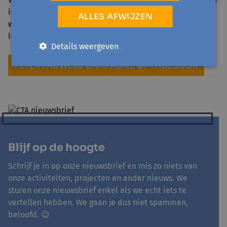
informatieve wandelingen en fietstochten laten vloeien
ALLES AFWIJZEN
waarlangs je naar de verhalen van die locatie kan
luisteren.
Details weergeven
PETER PAUWELS CAMPAGNE OP FACEBOOK
Blijf op de hoogte
Schrijf je in op onze nieuwsbrief en mis zo niets van
onze activiteiten, projecten en ander nieuws. We
sturen onze nieuwsbrief enkel als we echt iets te
vertellen hebben. We gaan je dus niet spammen,
beloofd. 😉