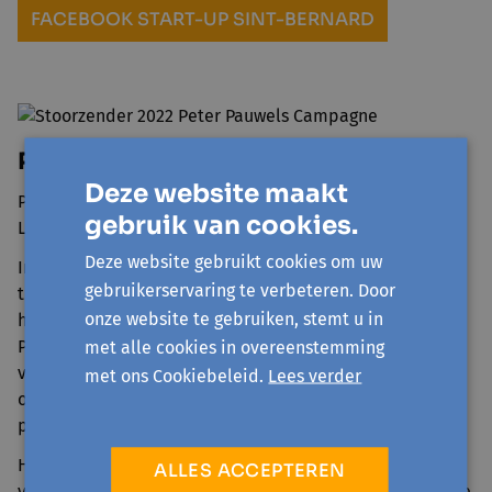
FACEBOOK START-UP SINT-BERNARD
Peter Pauwels Campagne
Deze website maakt
Peter Pauwels Campagne zet het werk voort van de
gebruik van cookies.
Leuvense wereldverbeteraar Peter Pauwels.
Deze website gebruikt cookies om uw
In de vluchtelingencrisis in 2015 was hij een van de
gebruikerservaring te verbeteren. Door
trekkers van
Solidarity for All
-beweging die
onze website te gebruiken, stemt u in
hulpkonvooien naar Calais en Duinkerke organiseerde.
Peter en zijn kameraden zagen steeds duidelijker het
met alle cookies in overeenstemming
verband tussen de komst van oorlogsvluchtelingen, de
met ons Cookiebeleid.
Lees verder
onwil om hen degelijk op te vangen en het gevoerde
politieke discours en beleid.
Het boek
De strijd langs lijn 53
bundelt verhalen over
ALLES ACCEPTEREN
verzetsacties tijdens WOII in deze regio. Hieruit willen ze