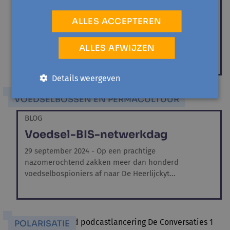
Piet Van Meerbeek
ALLES ACCEPTEREN
De hele eindejaarsperiode is hét moment waarop je
als consument wereldwijd verleid wordt om massaal
ALLES AFWIJZEN
spullen te kopen....
Details weergeven
VOEDSELBOSSEN EN PERMACULTUUR
BLOG
Voedsel-BIS-netwerkdag
29 september 2024 - Op een prachtige
nazomerochtend zakken meer dan honderd
voedselbospioniers af naar De Heerlijckyt...
POLARISATIE