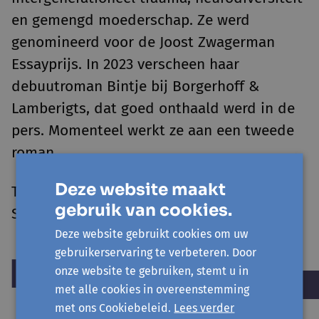
en gemengd moederschap. Ze werd
genomineerd voor de Joost Zwagerman
Essayprijs. In 2023 verscheen haar
debuutroman Bintje bij Borgerhoff &
Lamberigts, dat goed onthaald werd in de
pers. Momenteel werkt ze aan een tweede
roman.
Deze website maakt
Tuly Salumu op
LinkedIn
/
Instagram
/
gebruik van cookies.
Substack
/
tulysalumu.be
Deze website gebruikt cookies om uw
gebruikerservaring te verbeteren. Door
onze website te gebruiken, stemt u in
met alle cookies in overeenstemming
met ons Cookiebeleid.
Lees verder