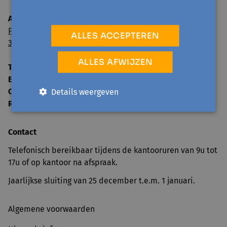
Avansa Oost-Brabant vzw
Paul van Ostaijenlaan 24
ALLES ACCEPTEREN
3001 Leuven
ALLES AFWIJZEN
Tel:
016 52 59 00
E-mail:
info@avansa-oostbrabant.be
Ondernemingsnummer
Details weergeven
0859 592 125
RPR
Leuven
Contact
Telefonisch bereikbaar tijdens de kantooruren van 9u tot
17u of op kantoor na afspraak.
Jaarlijkse sluiting van 25 december t.e.m. 1 januari.
Algemene voorwaarden