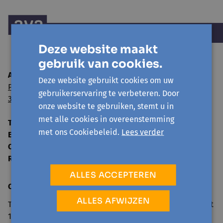
Deze website maakt
gebruik van cookies.
Avansa Oost-Brabant vzw
Deze website gebruikt cookies om uw
Paul van Ostaijenlaan 24
gebruikerservaring te verbeteren. Door
3001 Leuven
onze website te gebruiken, stemt u in
met alle cookies in overeenstemming
Tel:
016 52 59 00
met ons Cookiebeleid.
Lees verder
E-mail:
info@avansa-oostbrabant.be
Ondernemingsnummer
0859 592 125
RPR
Leuven
ALLES ACCEPTEREN
Contact
ALLES AFWIJZEN
Telefonisch bereikbaar tijdens de kantooruren van 9u tot
17u of op kantoor na afspraak.