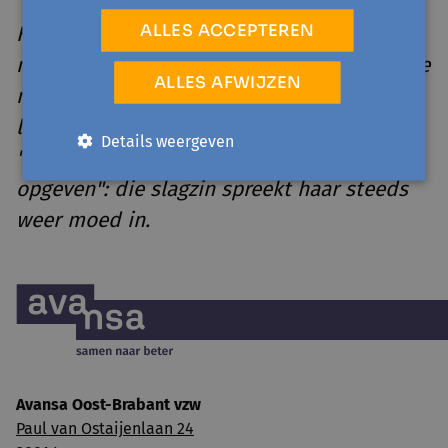
ALLES ACCEPTEREN
Het panelgesprek 'Pionierstudenten met
migratieachtergrond' lijkt Sakina een mooie
ALLES AFWIJZEN
manier om al die ervaringen te delen en te
leren van de ervaringen van anderen.
Details weergeven
"
Student zijn is 30% studeren en 70% niet
opgeven": die slagzin spreekt haar steeds
weer moed in.
Avansa Oost-Brabant vzw
Paul van Ostaijenlaan 24