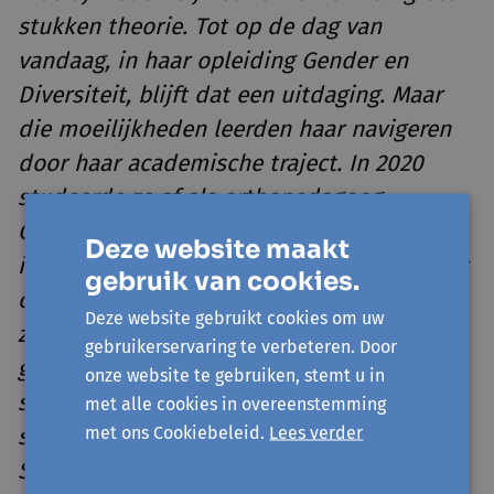
stukken theorie. Tot op de dag van
vandaag, in haar opleiding Gender en
Diversiteit, blijft dat een uitdaging. Maar
die moeilijkheden leerden haar navigeren
door haar academische traject. In 2020
studeerde ze af als orthopedagoog.
Gedurende die opleiding had ze zich
Deze website maakt
ingezet voor andere pionierstudenten door
gebruik van cookies.
onder andere de organisatie van
Deze website gebruikt cookies om uw
zomerscholen. De zomerscholen werden
gebruikerservaring te verbeteren. Door
getrokken vanuit de A-raad, een
onze website te gebruiken, stemt u in
studentencollectief voor, door en met
met alle cookies in overeenstemming
met ons Cookiebeleid.
Lees verder
studenten met migratieachtergrond, waar
Sakina co-voorzitter van was.