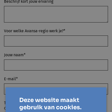
Beschrijf kort jouw ervaring
Voor welke Avansa-regio werk je?*
Jouw naam*
E-mail*
Deze website maakt
Tel/gsm*
gebruik van cookies.
Op welk nummer kunnen we je bereiken bij bijvoorbeeld