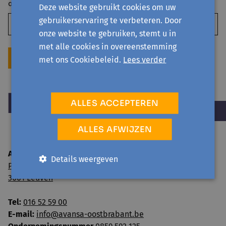
onvoorziene omstandigheden?
Deze website gebruikt cookies om uw
gebruikerservaring te verbeteren. Door
onze website te gebruiken, stemt u in
met alle cookies in overeenstemming
VERZENDEN
met ons Cookiebeleid.
Lees verder
ALLES ACCEPTEREN
ALLES AFWIJZEN
Avansa Oost-Brabant vzw
Details weergeven
Paul van Ostaijenlaan 24
3001 Leuven
Tel:
016 52 59 00
E-mail:
info@avansa-oostbrabant.be