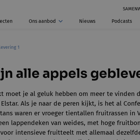
SAMEN
jecten
Ons aanbod
Nieuws
Podcasts
levering 1
jn alle appels geblev
kt moet je al geluk hebben om meer te vinden 
Elstar. Als je naar de peren kijkt, is het al Con
tans waren er vroeger tientallen fruitrassen in
een lappendeken van weides, met hoge fruitbo
voor intensieve fruitteelt met allemaal dezelf