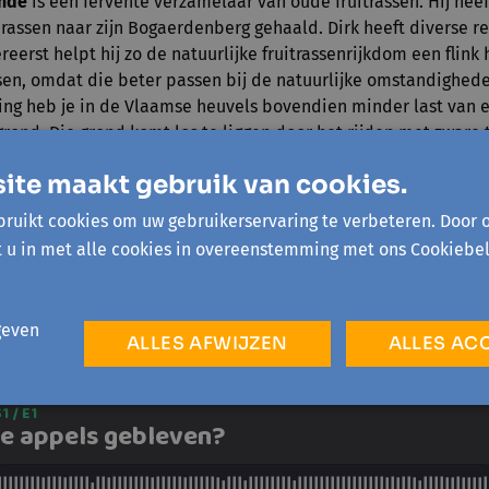
ynde
is een fervente verzamelaar van oude fruitrassen. Hij hee
 rassen naar zijn Bogaerdenberg gehaald. Dirk heeft diverse r
reerst helpt hij zo de natuurlijke fruitrassenrijkdom een flink 
sen, omdat die beter passen bij de natuurlijke omstandigheden
ng heb je in de Vlaamse heuvels bovendien minder last van e
grond. Die grond komt los te liggen door het rijden met zware
ite maakt gebruik van cookies.
 geboren en getogen in Tienen en opgeleid als bio-ingenieur 
ruikt cookies om uw gebruikerservaring te verbeteren. Door 
zoeker en houdt zich vooral bezig met het uitvoeren van hist
t u in met alle cookies in overeenstemming met ons Cookiebel
nctie van bescherming van landschappelijk erfgoed. Dankzij ee
erd ze expert inzake hoogstamboomgaarden en erfgoedzorg. 
chap vanuit verschillende perspectieven: erfgoed, landbouw, 
geven
g tussen die domeinen.
ALLES AFWIJZEN
ALLES AC