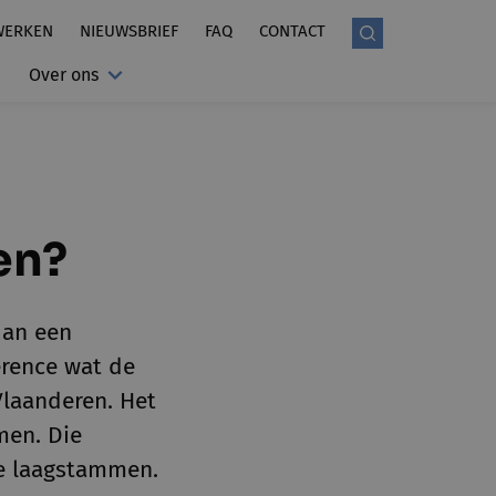
WERKEN
NIEUWSBRIEF
FAQ
CONTACT
Over ons
en?
dan een
ference wat de
 Vlaanderen. Het
men. Die
de laagstammen.