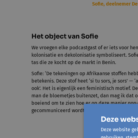
Sofie, deelnemer De
Het object van Sofie
We vroegen elke podcastgast of er iets voor he
kolonisatie en dekolonisatie symboliseert. Sofi
tas die ze kocht op de markt in Benin.
Sofie: ‘De tekeningen op Afrikaanse stoffen he
betekenis. Deze stof heet ‘si tu sors, je sors’ — ‘al
ook’. Het is eigenlijk een feministisch motief. D
man de bloemetjes buitenzet, dan mag ik dat oo
boeiend om te zien hoe er op deze manier non
gecommuniceerd wordt.’
Deze webs
🎧 Luister hie
Deze website geb
gebruiken, stem