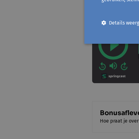
Details weer
Bonusaflev
Hoe praat je ove