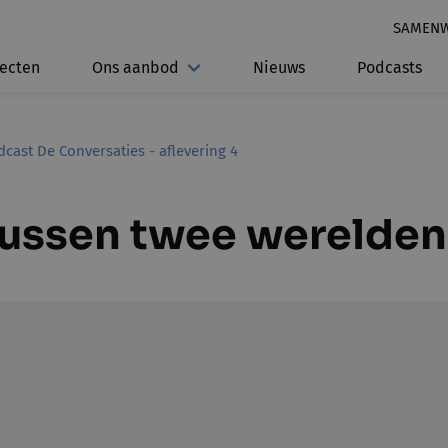
SAMEN
jecten
Ons aanbod
Nieuws
Podcasts
cast De Conversaties - aflevering 4
 tussen twee werelden