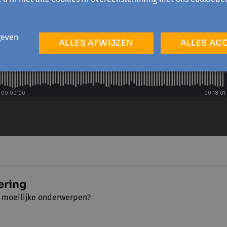
geven
ALLES AFWIJZEN
ALLES AC
ering
r moeilijke onderwerpen?