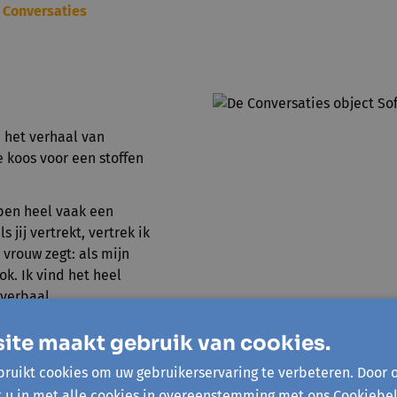
 Conversaties
n het verhaal van
e koos voor een stoffen
bben heel vaak een
s jij vertrekt, vertrek ik
e vrouw zegt: als mijn
k. Ik vind het heel
-verbaal
ite maakt gebruik van cookies.
r naar het verhaal van Sofie
ruikt cookies om uw gebruikerservaring te verbeteren. Door 
t u in met alle cookies in overeenstemming met ons Cookiebel