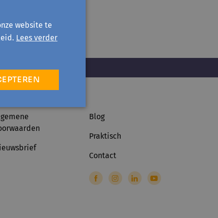
onze website te
eid.
Lees verder
CEPTEREN
lgemene
Blog
oorwaarden
Praktisch
ieuwsbrief
Contact