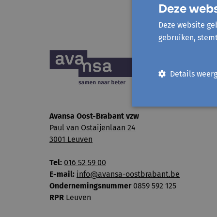
Deze webs
Deze website geb
gebruiken, stem
Details weer
Avansa Oost-Brabant vzw
Paul van Ostaijenlaan 24
3001 Leuven
Tel:
016 52 59 00
E-mail:
info@avansa-oostbrabant.be
Ondernemingsnummer
0859 592 125
RPR
Leuven