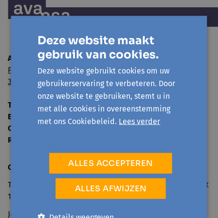
Deze website maakt
gebruik van cookies.
Avansa Oost-Brabant vzw
Paul van Ostaijenlaan 24
Deze website gebruikt cookies om uw
3001 Leuven
gebruikerservaring te verbeteren. Door
onze website te gebruiken, stemt u in
Tel:
016 52 59 00
met alle cookies in overeenstemming
E-mail:
info@avansa-oostbrabant.be
met ons Cookiebeleid.
Lees verder
Ondernemingsnummer
0859 592 125
RPR
Leuven
ALLES ACCEPTEREN
Contact
Telefonisch bereikbaar tijdens de kantooruren van 9u tot
ALLES AFWIJZEN
17u of op kantoor na afspraak.
Jaarlijkse sluiting van 25 december t.e.m. 1 januari.
Details weergeven