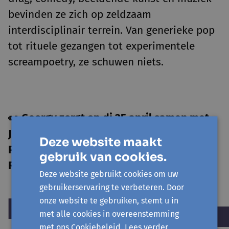
bevinden ze zich op zeldzaam
interdisciplinair terrein. Van generieke pop
tot rituele gezangen tot experimentele
screampoetry, ze schuwen niets.
👀 Georgy zorgt op di 25 april samen met
Jamine De Wandel voor een Slam
Deze website maakt
Poetry/DJ-intermezzo tijdens het event
gebruik van cookies.
Ready to Rebel?! in de Bib Leuven.
Deze website gebruikt cookies om uw
gebruikerservaring te verbeteren. Door
onze website te gebruiken, stemt u in
met alle cookies in overeenstemming
met ons Cookiebeleid.
Lees verder