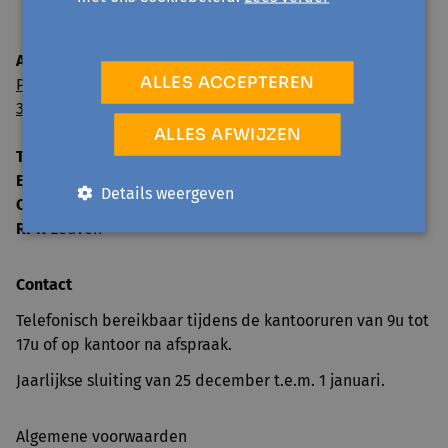
Avansa Oost-Brabant vzw
ALLES ACCEPTEREN
Paul van Ostaijenlaan 24
3001 Leuven
ALLES AFWIJZEN
Tel:
016 52 59 00
E-mail:
info@avansa-oostbrabant.be
Details weergeven
Ondernemingsnummer
0859 592 125
RPR
Leuven
Contact
Telefonisch bereikbaar tijdens de kantooruren van 9u tot
17u of op kantoor na afspraak.
Jaarlijkse sluiting van 25 december t.e.m. 1 januari.
Algemene voorwaarden