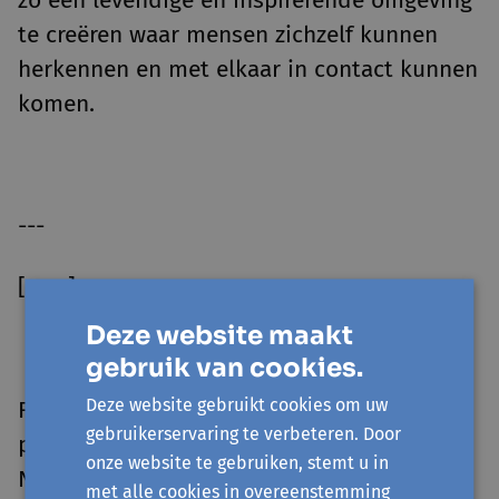
zo een levendige en inspirerende omgeving
te creëren waar mensen zichzelf kunnen
herkennen en met elkaar in contact kunnen
komen.
---
[ENG]
Deze website maakt
gebruik van cookies.
Deze website gebruikt cookies om uw
Fouzia Sadala (24) is a poet, singer and
gebruikerservaring te verbeteren. Door
podcaster. Born in Rwanda, raised in the
onze website te gebruiken, stemt u in
Netherlands and then Belgium, she always
met alle cookies in overeenstemming