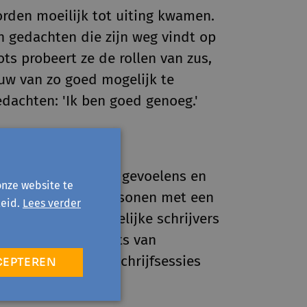
rden moeilijk tot uiting kwamen.
 gedachten die zijn weg vindt op
ts probeert ze de rollen van zus,
uw van zo goed mogelijk te
dachten: 'Ik ben goed genoeg.'
 ze sinds 2019 haar gevoelens en
onze website te
 identiteit van personen met een
eid.
Lees verder
en met twee vrouwelijke schrijvers
 Colour
op als plaats van
 haar
Note To Self
-schrijfsessies
CEPTEREN
meer zelfliefde.