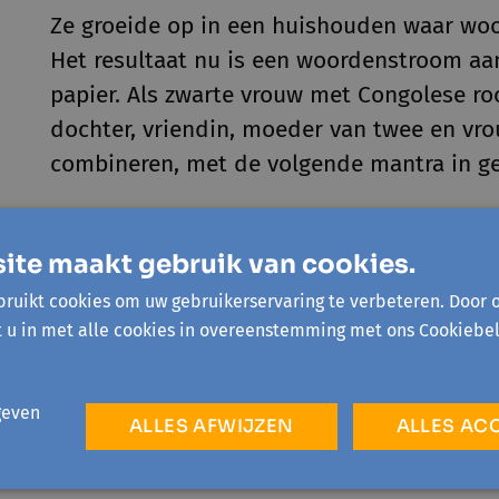
Ze groeide op in een huishouden waar woo
Het resultaat nu is een woordenstroom aan
papier.
Als zwarte vrouw met Congolese roo
dochter, vriendin, moeder van twee en vro
combineren, met de volgende mantra in ge
ite maakt gebruik van cookies.
Op haar blog
Too Black To Be True
schrijft
ruikt cookies om uw gebruikerservaring te verbeteren. Door 
gedachten neer, waarin ze de meervoudige
t u in met alle cookies in overeenstemming met ons Cookiebel
migratieachtegond belicht. Ze richtte sam
van kleur het schrijverscollectief
Words of
geven
ontmoeting, verbinding en inspiratie. Met
ALLES AFWIJZEN
ALLES AC
roept ze vrouwen van diverse roots op tot 