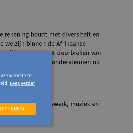
e rekening houdt met diversiteit en
le welzijn binnen de Afrikaanse
 ze bijdragen aan het doorbreken van
ndheid, en mensen ondersteunen op
onze website te
eid.
Lees verder
, lezen, vrijwilligerswerk, muziek en
CEPTEREN