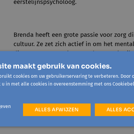
eerstelijnspsycholoog.
Brenda heeft een grote passie voor zorg di
cultuur. Ze zet zich actief in om het menta
diaspora te versterken. Met haar werk wil
stigma’s en taboes rondom mentale gezo
ite maakt gebruik van cookies.
hun weg naar herstel.
ruikt cookies om uw gebruikerservaring te verbeteren. Door 
t u in met alle cookies in overeenstemming met ons Cookiebel
In haar vrije tijd geniet Brenda van dansen
geven
ALLES AFWIJZEN
ALLES AC
reizen.