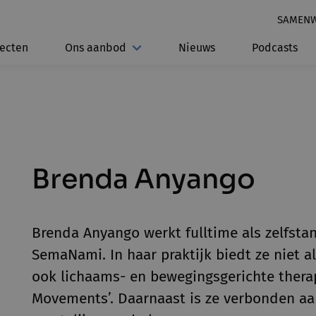
SAMEN
jecten
Ons aanbod
Nieuws
Podcasts
Brenda Anyango
Brenda Anyango werkt fulltime als zelfst
SemaNami. In haar praktijk biedt ze niet a
ook lichaams- en bewegingsgerichte thera
Movements’. Daarnaast is ze verbonden aan