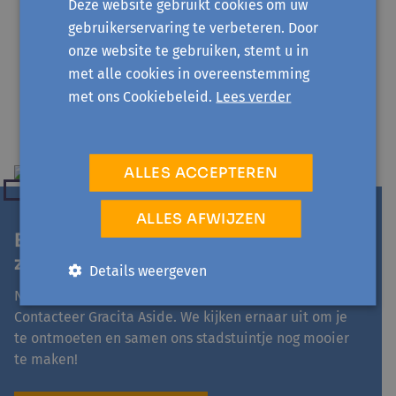
Deze website gebruikt cookies om uw
De kans om je tuinkennis te vergroten
gebruikerservaring te verbeteren. Door
Een fijne samenwerking met Geert
onze website te gebruiken, stemt u in
met alle cookies in overeenstemming
Vrijwilligerskostenvergoeding
met ons Cookiebeleid.
Lees verder
Koffie en thee
ALLES ACCEPTEREN
ALLES AFWIJZEN
Ben jij de tuinbuddy die we
zoeken?
Details weergeven
Nog vragen of goesting om er direct in te vliegen?
Contacteer Gracita Aside. We kijken ernaar uit om je
te ontmoeten en samen ons stadstuintje nog mooier
te maken!