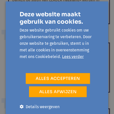
Dankzij de steun van LEADER Hageland+ werden in
Scherpenheuvel-Zichem en Vissenaken de eerste
bomen van twee...
Deze website maakt
gebruik van cookies.
Deze website gebruikt cookies om uw
DUURZAAMHEID
gebruikerservaring te verbeteren. Door
onze website te gebruiken, stemt u in
Geslaagde aftrap Klimaatnetwerk
met alle cookies in overeenstemming
Druivenstreek
met ons Cookiebeleid.
Lees verder
Piet Van Meerbeek,
Els Nicolaï
Een lokale klimaattop in Overijse? Zo'n burgerinitiatief
ondersteunt Avansa met plezier. We zijn alvast trots
ALLES ACCEPTEREN
op de...
ALLES AFWIJZEN
DUURZAAMHEID
Details weergeven