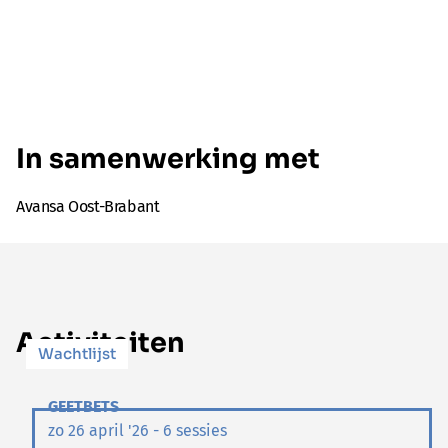
In samenwerking met
Avansa Oost-Brabant
Activiteiten
Wachtlijst
GEETBETS
zo 26 april '26 - 6 sessies