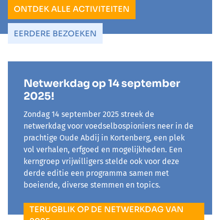
ONTDEK ALLE ACTIVITEITEN
EERDERE BEZOEKEN
Netwerkdag op 14 september
2025!
Zondag 14 september 2025 streek de
netwerkdag voor voedselbospioniers neer in de
prachtige Oude Abdij in Kortenberg, een plek
vol verhalen, erfgoed en mogelijkheden. Een
kerngroep vrijwilligers stelde ook voor deze
derde editie een programma samen met
boeiende, diverse stemmen en topics.
TERUGBLIK OP DE NETWERKDAG VAN