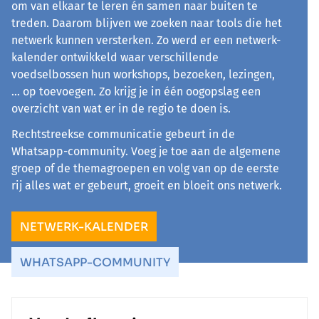
om van elkaar te leren én samen naar buiten te
treden. Daarom blijven we zoeken naar tools die het
netwerk kunnen versterken. Zo werd er een netwerk-
kalender ontwikkeld waar verschillende
voedselbossen hun workshops, bezoeken, lezingen,
... op toevoegen. Zo krijg je in één oogopslag een
overzicht van wat er in de regio te doen is.
Rechtstreekse communicatie gebeurt in de
Whatsapp-community. Voeg je toe aan de algemene
groep of de themagroepen en volg van op de eerste
rij alles wat er gebeurt, groeit en bloeit ons netwerk.
NETWERK-KALENDER
WHATSAPP-COMMUNITY