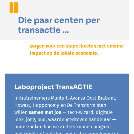
Die paar centen per
transactie ...
zorgen voor een stapel kosten met enorme
impact op de lokale economie.
Laboproject TransACTIE
Initiatiefnemers Muntuit, Avansa Oost-Brabant,
Howest, Happonomy en De Transformisten
willen
samen met jou
— tech-wizard, digitale
leek, jong, oud, waardengedreven handelaar —
onderzoeken hoe we anders kunnen omgaan
met (digitaal) betalen, zodat de samenleving er