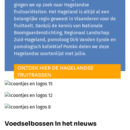
gingen we op zoek naar Hagelandse
fruitvariëteiten. Het Hageland is altijd al een
belangrijke regio geweest in Vlaanderen voor de
fruitteelt. Dankzij de kennis van Nationale
Boomgaardenstichting, Regionaal Landschap
Zuid-Hageland, pomoloog Dirk Vanden Eynde en
pomologisch kollektief Pomko delen we deze
Hagelandse soortenlijst met jullie.
ONTDEK HIER DE HAGELANDSE
FRUITRASSEN
Voedselbossen in het nieuws