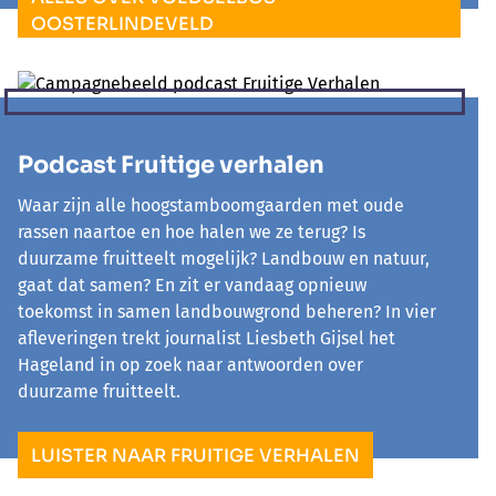
OOSTERLINDEVELD
Podcast Fruitige verhalen
Waar zijn alle hoogstamboomgaarden met oude
rassen naartoe en hoe halen we ze terug? Is
duurzame fruitteelt mogelijk? Landbouw en natuur,
gaat dat samen? En zit er vandaag opnieuw
toekomst in samen landbouwgrond beheren? In vier
afleveringen trekt journalist Liesbeth Gijsel het
Hageland in op zoek naar antwoorden over
duurzame fruitteelt.
LUISTER NAAR FRUITIGE VERHALEN