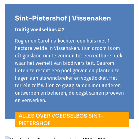
Sint-Pietershof | Vissenaken
fruitig voedselbos # 2
Rogier en Carolina kochten een huis met 1
hectare weide in Vissenaken. Hun droom is om
dit grasland om te vormen tot een eetbare plek
waar het wemelt van biodiversiteit. Daarom
lieten ze recent een poel graven en planten ze
hagen aan als windbreker en vogellokker. Het
terrein zelf willen ze graag samen met anderen
ontwerpen en beheren, de oogst samen proeven
en verwerken.
ALLES OVER VOEDSELBOS SINT-
PIETERSHOF