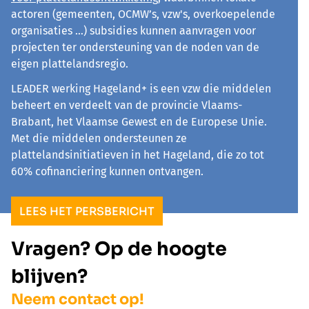
actoren (gemeenten, OCMW’s, vzw's, overkoepelende
organisaties …) subsidies kunnen aanvragen voor
projecten ter ondersteuning van de noden van de
eigen plattelandsregio.
LEADER werking Hageland+ is een vzw die middelen
beheert en verdeelt van de provincie Vlaams-
Brabant, het Vlaamse Gewest en de Europese Unie.
Met die middelen ondersteunen ze
plattelandsinitiatieven in het Hageland, die zo tot
60% cofinanciering kunnen ontvangen.
LEES HET PERSBERICHT
Vragen? Op de hoogte
blijven?
Neem contact op!