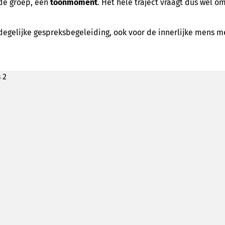
 de groep, een
toonmoment
. Het hele traject vraagt dus wel o
 degelijke gespreksbegeleiding, ook voor de innerlijke mens m