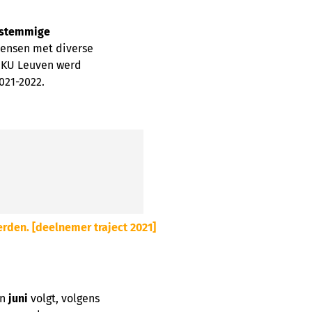
erstemmige
mensen met diverse
e KU Leuven werd
021-2022.
rden. [deelnemer traject 2021]
In
juni
volgt, volgens