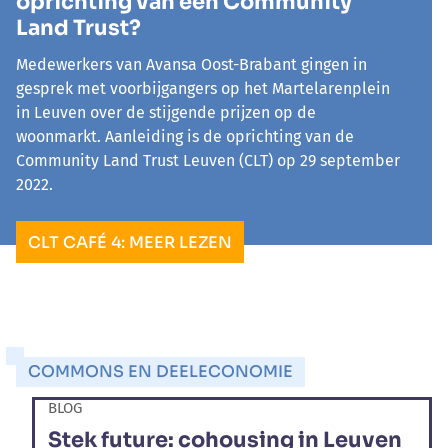
oprichting van een Community
Land Trust?
Medewerkers van Avansa Oost-Brabant gingen in
gesprek met voorbijgangers op het Martelarenplein
in Leuven over de stijgende prijzen op de
woonmarkt. Aanleiding is de oprichting van de
Community Land Trust Leuven (CLT) op 29 september
2022.
CLT CAFÉ 4: MEER LEZEN
COMMONS EN DEELECONOMIE
BLOG
Stek future: cohousing in Leuven