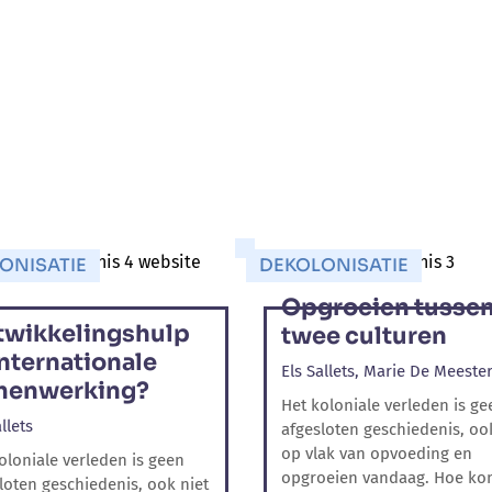
ONISATIE
DEKOLONISATIE
Opgroeien tusse
twikkelingshulp
twee culturen
internationale
Els Sallets,
Marie De Meeste
menwerking?
Het koloniale verleden is ge
llets
afgesloten geschiedenis, oo
op vlak van opvoeding en
oloniale verleden is geen
opgroeien vandaag. Hoe kom
loten geschiedenis, ook niet