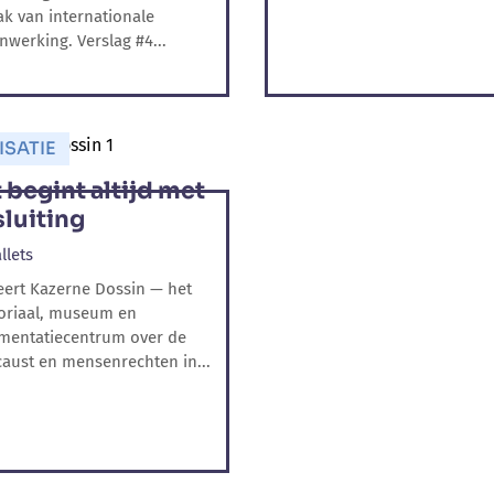
ak van internationale
werking. Verslag #4...
ISATIE
 begint altijd met
sluiting
llets
eert Kazerne Dossin — het
riaal, museum en
mentatiecentrum over de
aust en mensenrechten in...