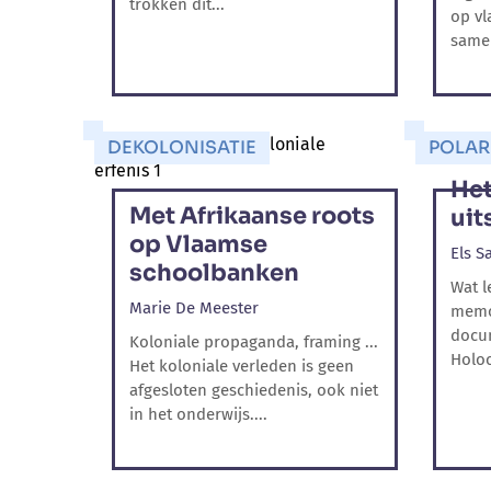
trokken dit...
op vl
samen
DEKOLONISATIE
POLAR
Het
Met Afrikaanse roots
uit
op Vlaamse
Els Sa
schoolbanken
Wat l
Marie De Meester
memo
docu
Koloniale propaganda, framing ...
Holoc
Het koloniale verleden is geen
afgesloten geschiedenis, ook niet
in het onderwijs....