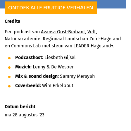
ONTDEK ALLE FRUITIGE VERHALEN
Credits
Een podcast van
⁠Avansa Oost-Brabant⁠
,
⁠Velt⁠
,
⁠Natuuracademie⁠
,
⁠Regionaal Landschap Zuid-Hageland⁠
en
⁠Commons Lab⁠
met steun van
⁠LEADER Hageland+⁠
.
Podcasthost:
Liesbeth Gijsel
Muziek:
Lenny & De Wespen
Mix & sound design:
Sammy Merayah
Coverbeeld:
Wim Erkelbout
Datum bericht
ma 28 augustus '23