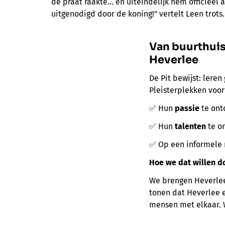
de praat raakte… en uiteindelijk hem officieel 
uitgenodigd door de koning!" vertelt Leen trots.
Van
buurthuis
Heverlee
De Pit bewijst: leren
Pleisterplekken voor
✅ Hun
passie
te ont
✅ Hun
talenten
te o
✅ Op een informele 
Hoe we dat willen d
We brengen Heverlee
tonen dat Heverlee e
mensen met elkaar. 