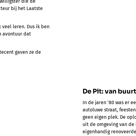
willigster die de
teur bij het Laatste
k veel leren. Dus ik ben
n avontuur dat
Recent gaven ze de
De Pit: v
an buur
In de jaren ’80 was er 
autoluwe straat, feeste
geen eigen plek. De oplo
uit de omgeving van de 
eigenhandig renoveerden