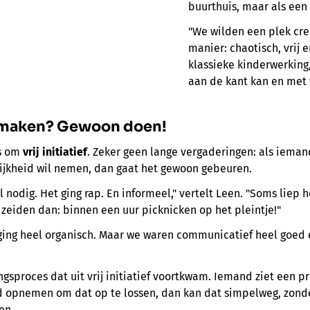
buurthuis, maar als een
"We wilden een plek cre
manier: chaotisch, vrij 
klassieke kinderwerking
aan de kant kan en met v
 maken? Gewoon doen!
es om
vrij initiatief
. Zeker geen lange vergaderingen: als iema
ijkheid wil nemen, dan gaat het gewoon gebeuren.
 nodig. Het ging rap. En informeel," vertelt Leen. "Soms liep h
 zeiden dan: binnen een uur picknicken op het pleintje!"
 ging heel organisch. Maar we waren communicatief heel goed e
ngsproces dat uit vrij initiatief voortkwam. Iemand ziet een 
d opnemen om dat op te lossen, dan kan dat simpelweg, zonde
en.