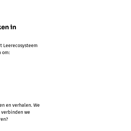
ken in
 het Leerecosysteem
n om:
en en verhalen. We
s verbinden we
ren?