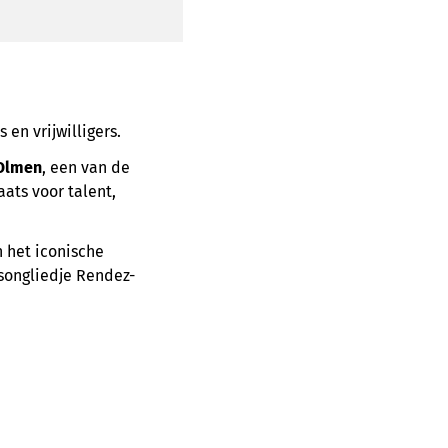
en vrijwilligers.
 Olmen
, een van de
aats voor talent,
n het iconische
osongliedje Rendez-