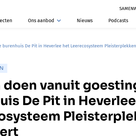
SAMEN
jecten
Ons aanbod
Nieuws
Podcasts
 burenhuis De Pit in Heverlee het Leerecosysteem Pleisterplekken
EN
 doen vanuit goestin
is De Pit in Heverlee
osysteem Pleisterpl
ert