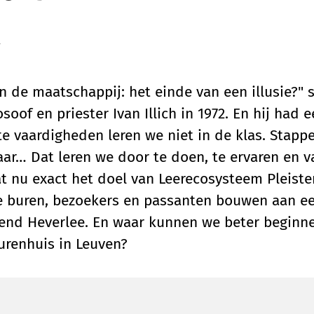
k
n de maatschappij: het einde van een illusie?" 
osoof en priester Ivan Illich in 1972. En hij had 
te vaardigheden leren we niet in de klas. Stapp
aar… Dat leren we door te doen, te ervaren en v
at nu exact het doel van Leerecosysteem Pleiste
 buren, bezoekers en passanten bouwen aan een
end Heverlee. En waar kunnen we beter beginne
burenhuis in Leuven?