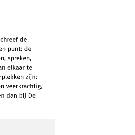
schreef de
een punt: de
en, spreken,
an elkaar te
rplekken zijn:
 veerkrachtig,
n dan bij De