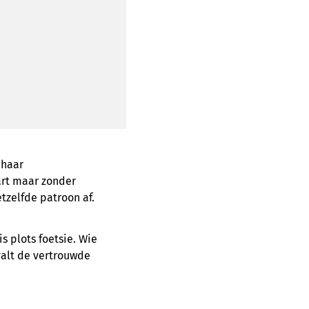
 haar
art maar zonder
etzelfde patroon af.
s plots foetsie. Wie
valt de vertrouwde