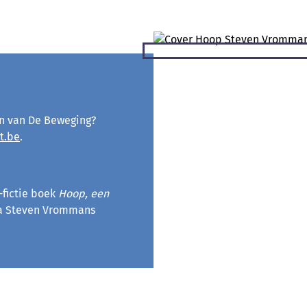
en van De Beweging?
t.be
.
-fictie boek
Hoop, een
ia Steven Vrommans