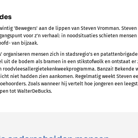
ades
wintig 'Bewegers' aan de lippen van Steven Vromman. Steven g
gangspunt voor z’n verhaal: in noodsituaties schieten mensen i
ofd- van bijzaak.
' organiseren mensen zich in stadsregio’s en patattenbrigade
l uit de bodem als bramen in een stikstofwolk en ontstaat er 
en roodvleesallergietekenkweekprogramma. Banzai! Bekende 
allicht niet hadden zien aankomen. Regelmatig weekt Steven 
n toehoorders. Zoals wanneer hij vertelt hoe jongeren een leeg
en tot WalterDeBucks.