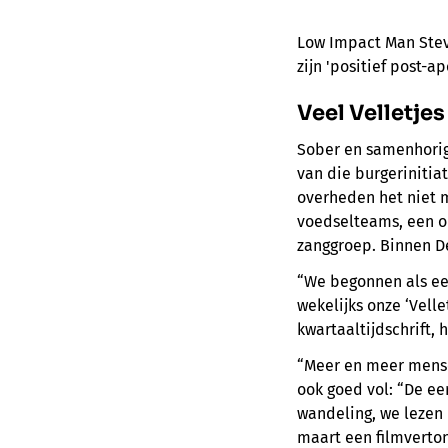
Low Impact Man Stev
zijn 'positief post-
Veel Velletje
Sober en samenhorig
van die burgerinitia
overheden het niet m
voedselteams, een o
zanggroep. Binnen De
“We begonnen als een
wekelijks onze ‘Velle
kwartaaltijdschrift, h
“Meer en meer mensen
ook goed vol: “De e
wandeling, we lezen
maart een filmverto