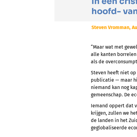
In een cri
hoofd- van
Steven Vromman, Au
“Maar wat met gewel
alle kanten borrelen
als de overconsumpti
Steven heeft niet op
publicatie — maar hi
niemand kan nog kap
gemeenschap. De eco
Iemand oppert dat v
krijgen, zullen we h
de landen in het Zui
geglobaliseerde econ