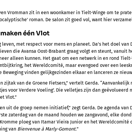
en Vromman zit in een woonkamer in Tielt-Winge om te prat
apocalyptische' roman. De salon zit goed vol, want hier verzam
s maken één Vlot
 leven, met respect voor mens en planeet. Da’s het doel van
tieven die Avansa Oost-Brabant graag volgt en steunt, vanuit h
eer alleen kunnen. Het gaat om een netwerk in en rond Tielt
ntbijtkring, het Wereldcomité, maar evengoed over een leesk
 Beweging vinden gelijkgezinden elkaar en lanceren ze nieuwe
 zijtak van de Groene Fietsers,” vertelt Gerda. “Aanvankelij
tjes voor Verdere Voeling’. Die velletjes zijn dan geëvolueerd 
et Vlot.”
 uit de groep nemen initiatief,” zegt Gerda. De agenda van 
erste zaterdag van de maand houden we zangavond, elke don
 Kromme ploeg van Itamar Vieira Junior en het Wereldcomité 
ning van
Bienvenue à Marly-Gomont.
”