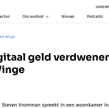
SAMEN
jecten
Ons aanbod
Nieuws
Podcasts
ielt-Winge
gitaal geld verdwenen
Winge
k
 Steven Vromman spreekt in een woonkamer in