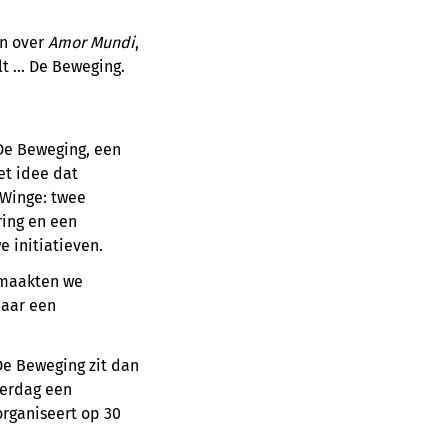
en over
Amor Mundi
,
elt … De Beweging.
 De Beweging, een
et idee dat
-Winge: twee
ring en een
 initiatieven.
k maakten we
naar een
De Beweging zit dan
derdag een
organiseert op 30