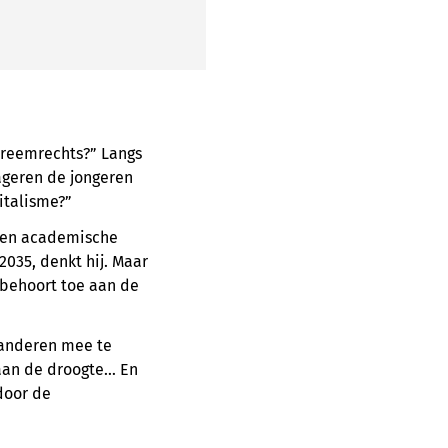
treemrechts?” Langs
ageren de jongeren
italisme?”
 geen academische
2035, denkt hij. Maar
 behoort toe aan de
 anderen mee te
 aan de droogte… En
door de