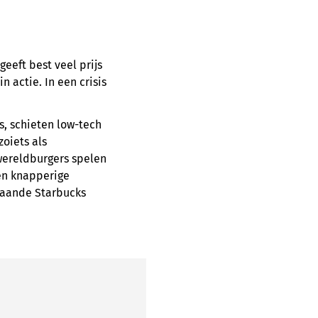
eeft best veel prijs
n actie. In een crisis
s, schieten low-tech
zoiets als
wereldburgers spelen
een knapperige
staande Starbucks