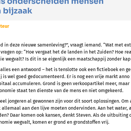
sis onderscheiden mensen
 bijzaak
teur
d in deze nieuwe samenleving?”, vraagt iemand. “Wat met ex
 vragen op: “Hoe vergaat het de landen in het Zuiden? Hoe re
e wegvalt? Is dit in se eigenlijk een maatschappij zonder kap
 alles een antwoord – het is tenslotte ook een fictieboek en
j is wel goed gedocumenteerd. Er is nog een vrije markt anno 
itaal accumuleren. Grond is geen verkoopartikel meer, maar
nomie staat ten dienste van de mens en niet omgekeerd.
eel jongeren al gewonnen zijn voor dit soort oplossingen. Om
et allemaal aan den lijve moeten ondervinden. Aan het water,
den? Daar komen ook kansen, denkt Steven. Als de uitbuiting 
omie wegvalt, komen er grond en grondstoffen vrij.