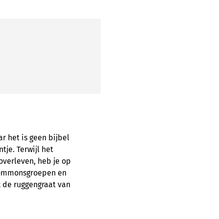
r het is geen bijbel
tje. Terwijl het
 overleven, heb je op
 commonsgroepen en
k de ruggengraat van